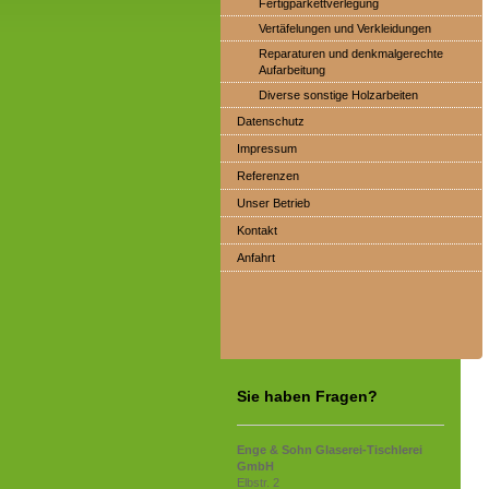
Fertigparkettverlegung
Vertäfelungen und Verkleidungen
Reparaturen und denkmalgerechte
Aufarbeitung
Diverse sonstige Holzarbeiten
Datenschutz
Impressum
Referenzen
Unser Betrieb
Kontakt
Anfahrt
Sie haben Fragen?
Enge & Sohn Glaserei-Tischlerei
GmbH
Elbstr. 2