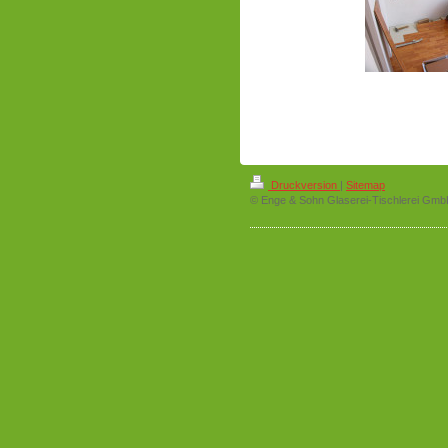
Druckversion
|
Sitemap
© Enge & Sohn Glaserei-Tischlerei Gm