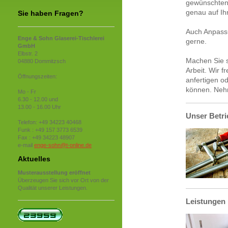
gewünschten 
genau auf Ih
Sie haben Fragen?
Auch Anpass
Enge & Sohn Glaserei-Tischlerei
gerne.
GmbH
Elbstr. 2
Machen Sie s
04880 Dommitzsch
Arbeit. Wir 
Öffnungszeiten:
anfertigen od
können. Ne
Mo - Fr
6.30 - 12.00 und
13.00 - 16.00 Uhr
Unser Betri
Telefon: +49 34223 40468
Funk : +49 157 3773 6539
Fax : +49 34223 48907
e-mail
enge-sohn@t-online.de
Aktuelles
Musterausstellung eröffnet
Überzeugen Sie sich vor Ort von der
Qualität unserer Leistungen.
Leistungen