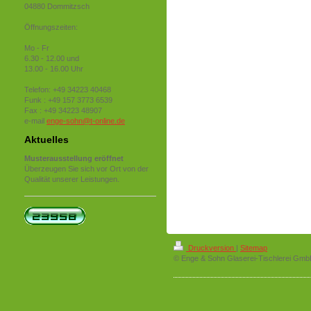
04880 Dommitzsch
Öffnungszeiten:
Mo - Fr
6.30 - 12.00 und
13.00 - 16.00 Uhr
Telefon: +49 34223 40468
Funk : +49 157 3773 6539
Fax : +49 34223 48907
e-mail
enge-sohn@t-online.de
Aktuelles
Musterausstellung eröffnet
Überzeugen Sie sich vor Ort von der
Qualität unserer Leistungen.
Druckversion
|
Sitemap
© Enge & Sohn Glaserei-Tischlerei Gm