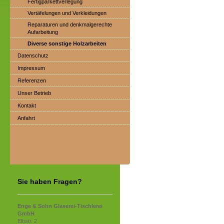
Fertigparkettverlegung
Vertäfelungen und Verkleidungen
Reparaturen und denkmalgerechte
Aufarbeitung
Diverse sonstige Holzarbeiten
Datenschutz
Impressum
Referenzen
Unser Betrieb
Kontakt
Anfahrt
Sie haben Fragen?
Enge & Sohn Glaserei-Tischlerei
GmbH
Elbstr. 2