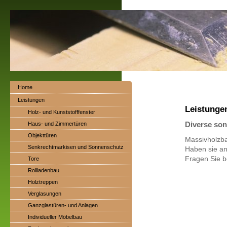
Home
Leistungen
Leistunge
Holz- und Kunststofffenster
Diverse son
Haus- und Zimmertüren
Objekttüren
Massivholzba
Senkrechtmarkisen und Sonnenschutz
Haben sie an
Fragen Sie b
Tore
Rollladenbau
Holztreppen
Verglasungen
Ganzglastüren- und Anlagen
Individueller Möbelbau